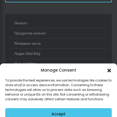
Начало
Продуктов каталог
Резервни части
Лодки Sea Ray
Яхти Fairline
Manage Consent
Услуги
To provide the best experiences, we use technologies like cookies to
Новини и събития
store and/or access device information. Consenting to these
technologies will allow us to process data such as browsing
За нас
behavior or unique IDs on this site. Not consenting or withdrawing
consent, may adversely affect certain features and functions.
Контакт
Accept