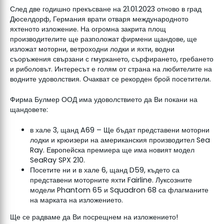
След две годишно прекъсване на 21.01.2023 отново в град
Дюселдорф, Германия врати отваря международното
яхтеното изложение. На огромна закрита площ
производителите ще разположат фирмени щандове, ще
изложат моторни, ветроходни лодки и яхти, водни
съоръжения свързани с гмуркането, сърфирането, гребането
и риболовът. Интересът е голям от страна на любителите на
водните удоволствия. Очакват се рекорден брой посетители.
Фирма Булмер ООД има удоволствието да Ви покани на
щандовете:
в хале 3, щанд A69 – Ще бъдат представени моторни
лодки и крюизери на американския производител Sea
Ray. Европейска премиера ще има новият модел
SeaRay SPX 210.
Посетите ни и в хале 6, щанд D59, където са
представени моторните яхти Fairline. Луксозните
модели Phantom 65 и Squadron 68 са флагманите
на марката на изложението.
Ще се радваме да Ви посрещнем на изложението!